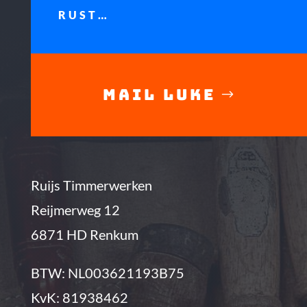
RUST…
MAIL LUKE
Ruijs Timmerwerken
Reijmerweg 12
6871 HD Renkum
BTW: NL003621193B75
KvK: 81938462