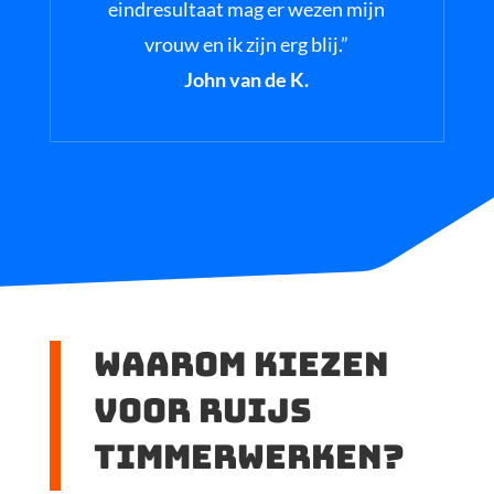
eindresultaat mag er wezen mijn
vrouw en ik zijn erg blij.”
John van de K.
waarom kiezen
voor ruijs
timmerwerken?